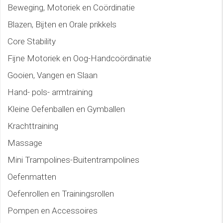
Beweging, Motoriek en Coördinatie
Blazen, Bijten en Orale prikkels
Core Stability
Fijne Motoriek en Oog-Handcoördinatie
Gooien, Vangen en Slaan
Hand- pols- armtraining
Kleine Oefenballen en Gymballen
Krachttraining
Massage
Mini Trampolines-Buitentrampolines
Oefenmatten
Oefenrollen en Trainingsrollen
Pompen en Accessoires