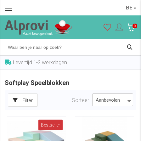
BE
0
Levertijd 1-2 werkdagen
Softplay Speelblokken
Sorteer
Filter
Bestseller