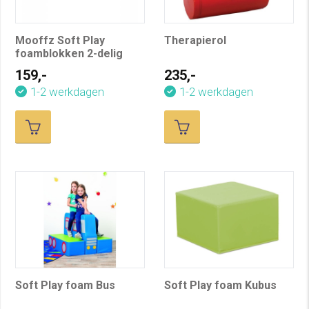
Mooffz Soft Play
Therapierol
foamblokken 2-delig
159,-
235,-
1-2 werkdagen
1-2 werkdagen
Soft Play foam Bus
Soft Play foam Kubus