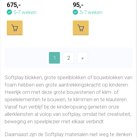
675,-
95,-
5-7 weken
5-7 weken
1
2
»
Softplay blokken, grote speelblokken of bouwblokken van
foam hebben een grote aantrekkingskracht op kinderen.
Heerlijk om met deze grote bouwstenen of klim- of
speelelementen te bouwen, te klimmen en te klauteren.
Vanaf hun verblijf bij de kinderopvang genieten onze
allerkleinsten al volop van softplay, omdat het creativiteit,
beweging en speelplezier met elkaar verbindt.
Daarnaast zijn de Softplay materialen niet weg te denken