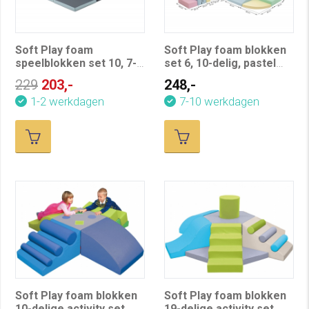
Soft Play foam
Soft Play foam blokken
speelblokken set 10, 7-
set 6, 10-delig, pastel
delig, pastel
kleuren
229
203,-
248,-
1-2 werkdagen
7-10 werkdagen
Soft Play foam blokken
Soft Play foam blokken
10-delige activity set
19-delige activity set