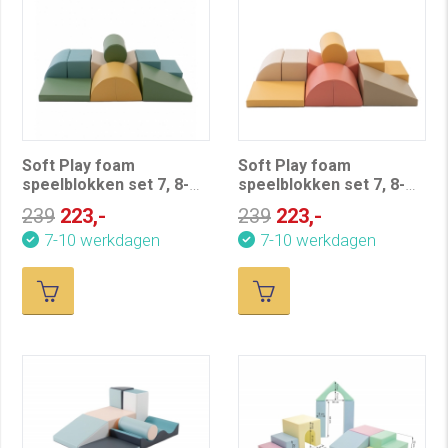
Soft Play foam
Soft Play foam
speelblokken set 7, 8-
speelblokken set 7, 8-
delig, zee kleuren
delig, herfst kleuren
239
223,-
239
223,-
7-10 werkdagen
7-10 werkdagen