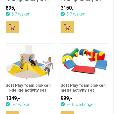
895,-
3150,-
5-7 weken
5-7 weken
Soft Play foam blokken
Soft Play foam blokken
11-delige activity set
mega activity set
1349,-
999,-
5-7 weken
7-10 werkdagen