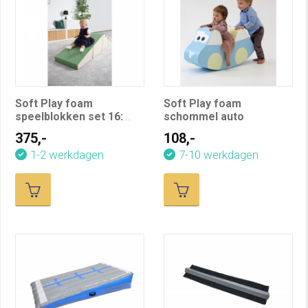
Soft Play foam
Soft Play foam
speelblokken set 16:
schommel auto
helling, trap, 4-delig
375,-
108,-
(wit/groen) (OP=OP)
1-2 werkdagen
7-10 werkdagen