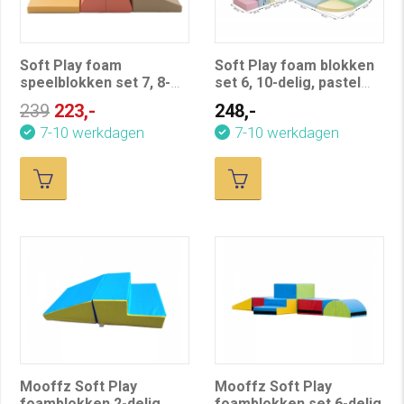
Soft Play foam
Soft Play foam blokken
speelblokken set 7, 8-
set 6, 10-delig, pastel
delig, herfst kleuren
kleuren
239
223,-
248,-
7-10 werkdagen
7-10 werkdagen
Mooffz Soft Play
Mooffz Soft Play
foamblokken 2-delig
foamblokken set 6-delig