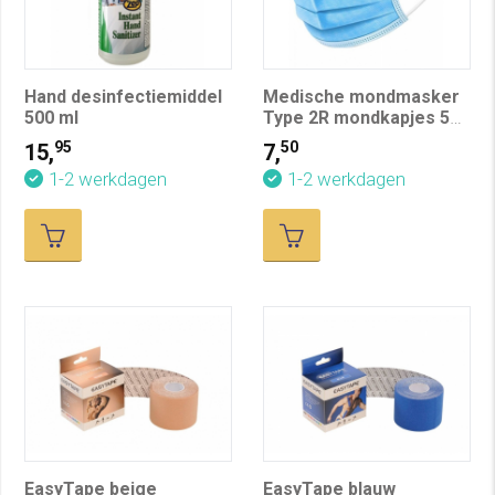
Hand desinfectiemiddel
Medische mondmasker
500 ml
Type 2R mondkapjes 50
st
95
50
15,
7,
1-2 werkdagen
1-2 werkdagen
EasyTape beige
EasyTape blauw