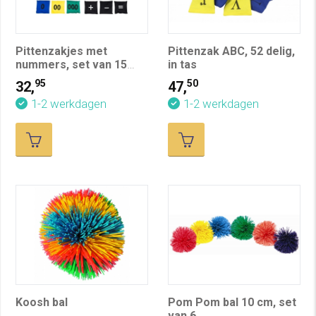
Pittenzakjes met
Pittenzak ABC, 52 delig,
nummers, set van 15
in tas
stuks
95
50
32,
47,
1-2 werkdagen
1-2 werkdagen
Koosh bal
Pom Pom bal 10 cm, set
van 6