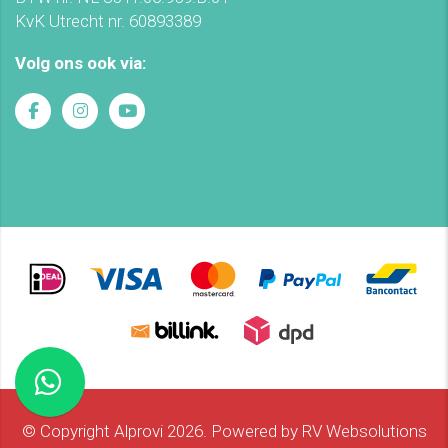
KvK Utrecht nr. 60893389
Volg ons ook via:
© Copyright Alprovi 2026. Powered by
RV Websolutions