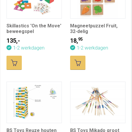
Skillastics 'On the Move'
Magneetpuzzel Fruit,
beweegspel
32-delig
95
135,-
18,
1-2 werkdagen
1-2 werkdagen
BS Toys Reuze houten
BS Toys Mikado groot