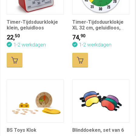
Timer-Tijdsduurklokje
Timer-Tijdsduurklokje
klein, geluidloos
XL 32 cm, geluidloos,
met stoplichtschijf
50
90
22,
74,
1-2 werkdagen
1-2 werkdagen
BS Toys Klok
Blinddoeken, set van 6