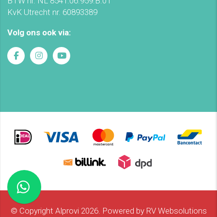
BTW nr. NL 8541.06.959.B.01
KvK Utrecht nr. 60893389
Volg ons ook via:
© Copyright Alprovi 2026. Powered by
RV Websolutions