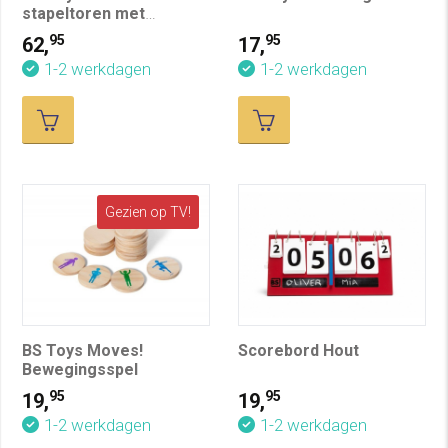
stapeltoren met
dobbelsteen
95
95
62,
17,
1-2 werkdagen
1-2 werkdagen
Gezien op TV!
BS Toys Moves!
Scorebord Hout
Bewegingsspel
95
95
19,
19,
1-2 werkdagen
1-2 werkdagen