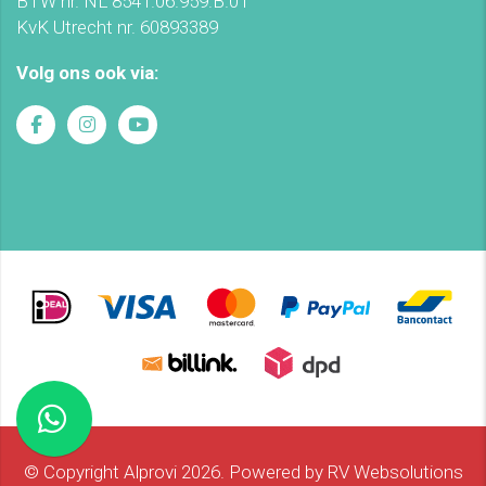
BTW nr. NL 8541.06.959.B.01
KvK Utrecht nr. 60893389
Volg ons ook via:
© Copyright Alprovi 2026. Powered by
RV Websolutions