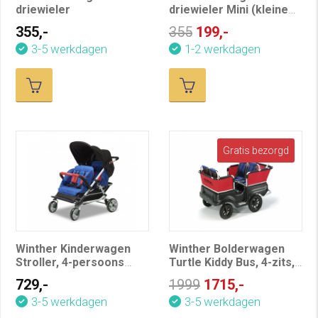
driewieler
driewieler Mini (kleine
beschadiging)
355,-
355
199,-
3-5 werkdagen
1-2 werkdagen
Gratis bezorgd
Winther Kinderwagen
Winther Bolderwagen
Stroller, 4-persoons
Turtle Kiddy Bus, 4-zits,
Buggy
basis
729,-
1999
1715,-
3-5 werkdagen
3-5 werkdagen