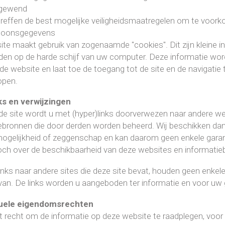
gewend
treffen de best mogelijke veiligheidsmaatregelen om te voo
soonsgegevens
ite maakt gebruik van zogenaamde "cookies". Dit zijn kleine
en op de harde schijf van uw computer. Deze informatie word
de website en laat toe de toegang tot de site en de navigatie t
open.
ks en verwijzingen
 de site wordt u met (hyper)links doorverwezen naar andere w
ebronnen die door derden worden beheerd. Wij beschikken dan 
ogelijkheid of zeggenschap en kan daarom geen enkele garanti
och over de beschikbaarheid van deze websites en informatie
inks naar andere sites die deze site bevat, houden geen enkele
van. De links worden u aangeboden ter informatie en voor uw
tuele eigendomsrechten
t recht om de informatie op deze website te raadplegen, voor 