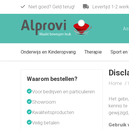
Niet goed? Geld terug!
Levertijd 1-2 wer
As
Onderwijs en Kinderopvang
Therapie
Sport en 
Discl
Waarom bestellen?
Home
Voor bedrijven en particulieren
Het gebru
Showroom
kennis te
Kwaliteitsproducten
gewijzigd
Veilig betalen
Gebruik 