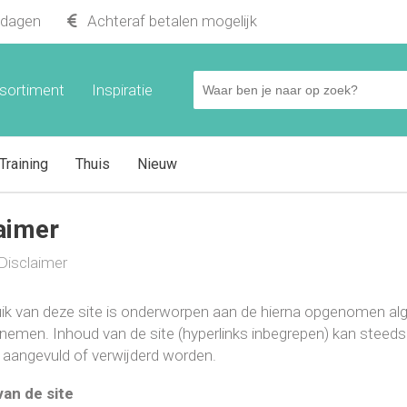
kdagen
Achteraf betalen mogelijk
sortiment
Inspiratie
Training
Thuis
Nieuw
aimer
Disclaimer
ik van deze site is onderworpen aan de hierna opgenomen a
 nemen. Inhoud van de site (hyperlinks inbegrepen) kan steed
, aangevuld of verwijderd worden.
van de site