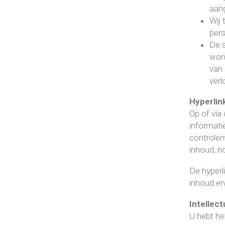
aan
Wij 
per
De s
word
van 
verl
Hyperlin
Op of via
informati
controlem
inhoud, n
De hyperl
inhoud er
Intellec
U hebt he