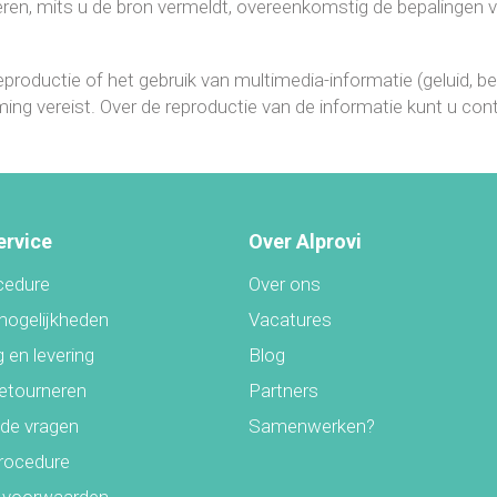
ren, mits u de bron vermeldt, overeenkomstig de bepalingen 
productie of het gebruik van multimedia-informatie (geluid, bee
ng vereist. Over de reproductie van de informatie kunt u co
ervice
Over Alprovi
cedure
Over ons
mogelijkheden
Vacatures
 en levering
Blog
retourneren
Partners
lde vragen
Samenwerken?
rocedure