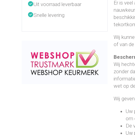
Er is veel
Uit voorraad leverbaar
nauwkeuri
Snelle levering
beschikkin
tekortkom
Wij kunne
of van de 
Bescher
Wij hecht
zonder da
informati
wet op de
Wij geven
Uw 
om d
De v
Uw 