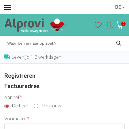
BE
0
Levertijd 1-2 werkdagen
Registreren
Factuuradres
*
Aanhef
De heer
Mevrouw
*
Voornaam