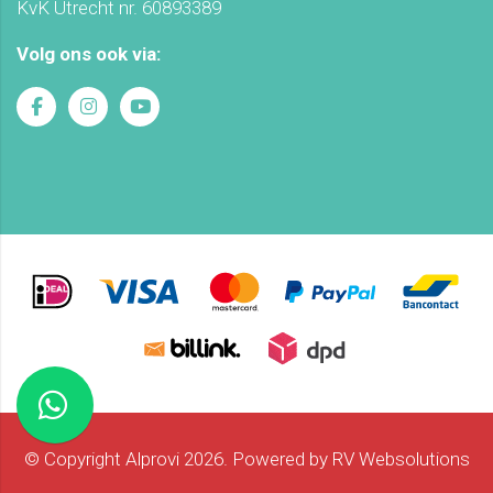
KvK Utrecht nr. 60893389
Volg ons ook via:
© Copyright Alprovi 2026. Powered by
RV Websolutions