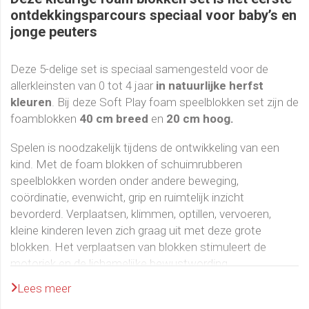
ontdekkingsparcours speciaal voor baby’s en
jonge peuters
Deze 5-delige set is speciaal samengesteld voor de
allerkleinsten van 0 tot 4 jaar
in natuurlijke herfst
kleuren
. Bij deze Soft Play foam speelblokken set zijn de
foamblokken
40 cm breed
en
20 cm hoog.
Spelen is noodzakelijk tijdens de ontwikkeling van een
kind. Met de foam blokken of schuimrubberen
speelblokken worden onder andere beweging,
coördinatie, evenwicht, grip en ruimtelijk inzicht
bevorderd. Verplaatsen, klimmen, optillen, vervoeren,
kleine kinderen leven zich graag uit met deze grote
blokken. Het verplaatsen van blokken stimuleert de
motoriek en de lichamelijke bewustwording.
Lees meer
Ideaal speelmateriaal voor de kinderopvang, bij