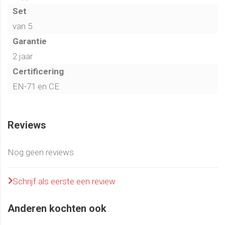
- Afmeting blok klein (LxBxH): 40 x 20 x 10 cm
Set
van 5
Garantie
2 jaar
Certificering
EN-71 en CE
Reviews
Nog geen reviews
Schrijf als eerste een review
Anderen kochten ook