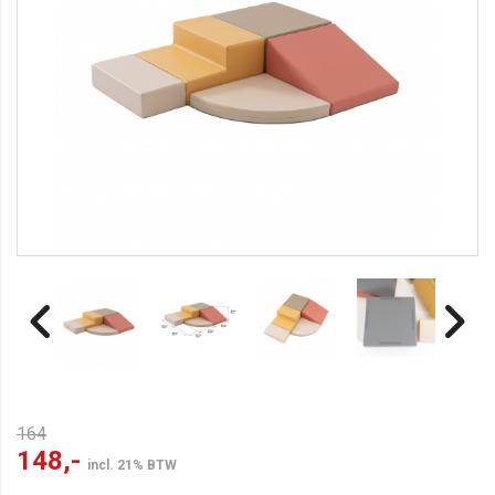
164
148,-
incl. 21% BTW