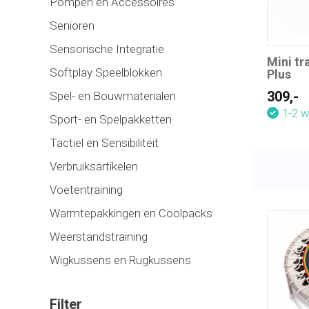
Pompen en Accessoires
Senioren
Sensorische Integratie
Mini tr
Softplay Speelblokken
Plus
309,-
Spel- en Bouwmaterialen
1-2 
Sport- en Spelpakketten
Tactiel en Sensibiliteit
Verbruiksartikelen
Voetentraining
Warmtepakkingen en Coolpacks
Weerstandstraining
Wigkussens en Rugkussens
Filter