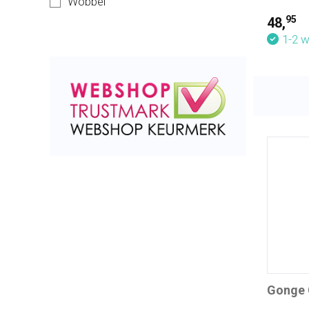
Wobbel
95
48,
1-2 
Gonge 