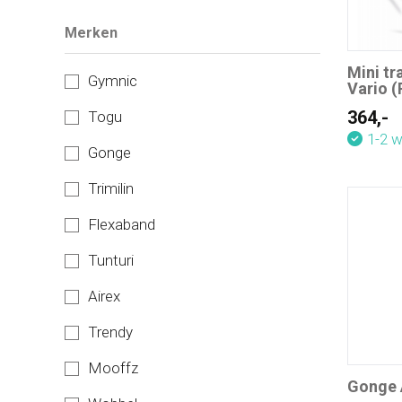
Merken
Mini tr
Gymnic
Vario (
364,-
Togu
1-2 
Gonge
Trimilin
Flexaband
Tunturi
Airex
Trendy
Mooffz
Gonge 