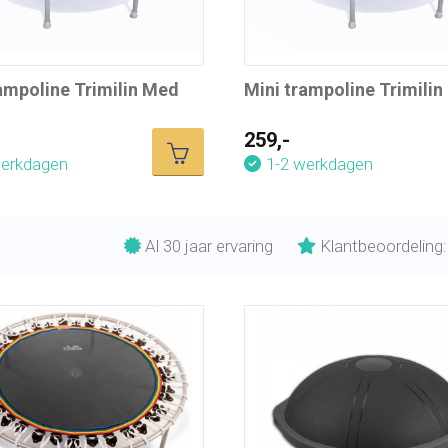
ampoline Trimilin Med
Mini trampoline Trimili
259,-
werkdagen
1-2 werkdagen
Al 30 jaar ervaring
Klantbeoordeling: