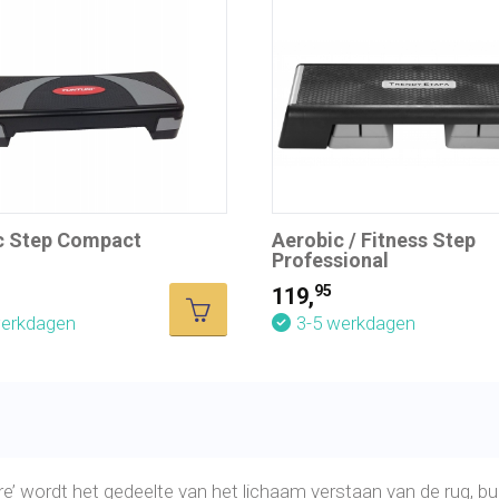
c Step Compact
Aerobic / Fitness Step
Professional
95
119,
werkdagen
3-5 werkdagen
re’ wordt het gedeelte van het lichaam verstaan van de rug, b