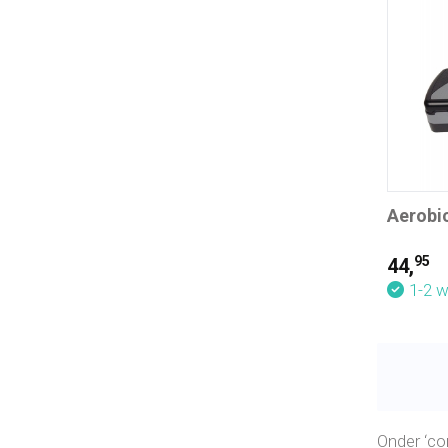
Aerobi
95
44,
1-2 
Onder ‘co