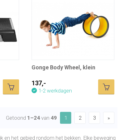
Gonge Body Wheel, klein
137,-
1-2 werkdagen
Getoond
1–24
van
49
1
2
3
»
uik en het gebied rondom het bekken. Elke beweging