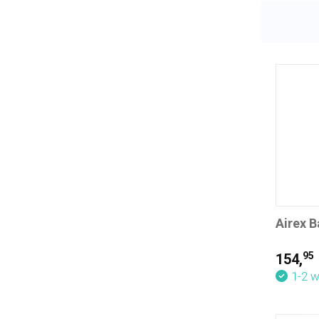
Airex 
95
154,
1-2 