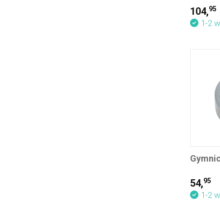
95
104,
1-2 
Gymnic 
95
54,
1-2 