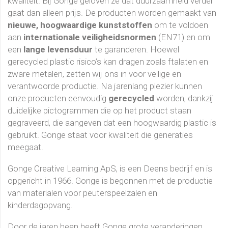
kwaliteit. Bij Gonge geloven ze dat duurzaamheid verder
gaat dan alleen prijs. De producten worden gemaakt van
nieuwe, hoogwaardige kunststoffen
om te voldoen
aan
internationale veiligheidsnormen
(EN71) en om
een
lange levensduur
te garanderen. Hoewel
gerecycled plastic risico’s kan dragen zoals ftalaten en
zware metalen, zetten wij ons in voor veilige en
verantwoorde productie. Na jarenlang plezier kunnen
onze producten eenvoudig
gerecycled
worden, dankzij
duidelijke pictogrammen die op het product staan
gegraveerd, die aangeven dat een hoogwaardig plastic is
gebruikt. Gonge staat voor kwaliteit die generaties
meegaat.
Gonge Creative Learning ApS, is een Deens bedrijf en is
opgericht in 1966. Gonge is begonnen met de productie
van materialen voor peuterspeelzalen en
kinderdagopvang.
Door de jaren heen heeft Gonge grote veranderingen