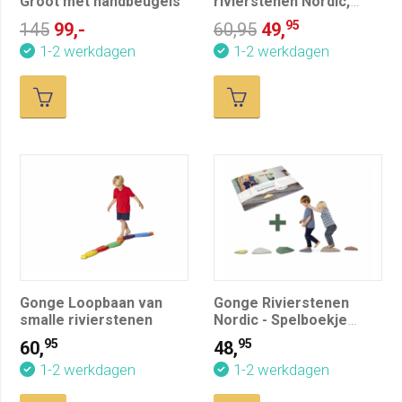
Groot met handbeugels
rivierstenen Nordic,
pastel
95
145
99,-
60,95
49,
1-2 werkdagen
1-2 werkdagen
Gonge Loopbaan van
Gonge Rivierstenen
smalle rivierstenen
Nordic - Spelboekje
cadeau
95
95
60,
48,
1-2 werkdagen
1-2 werkdagen