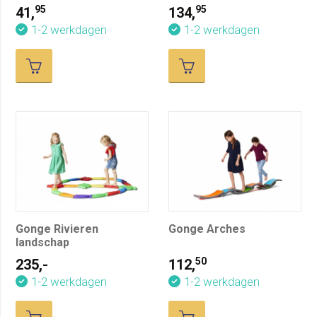
Spelboekje cadeau
95
95
41,
134,
1-2 werkdagen
1-2 werkdagen
Gonge Rivieren
Gonge Arches
landschap
50
235,-
112,
1-2 werkdagen
1-2 werkdagen