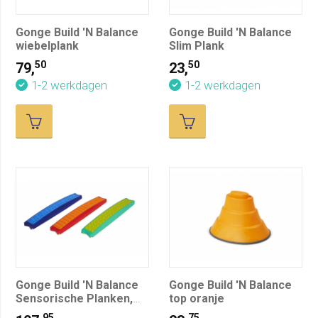
Gonge Build 'N Balance
Gonge Build 'N Balance
wiebelplank
Slim Plank
50
50
79,
23,
1-2 werkdagen
1-2 werkdagen
Gonge Build 'N Balance
Gonge Build 'N Balance
Sensorische Planken,
top oranje
set van 3
95
75