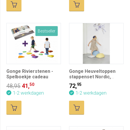
Bestseller
Gonge Rivierstenen -
Gonge Heuveltoppen
Spelboekje cadeau
stappenset Nordic,
pastel, set van 3
50
95
48,95
41,
72,
1-2 werkdagen
1-2 werkdagen