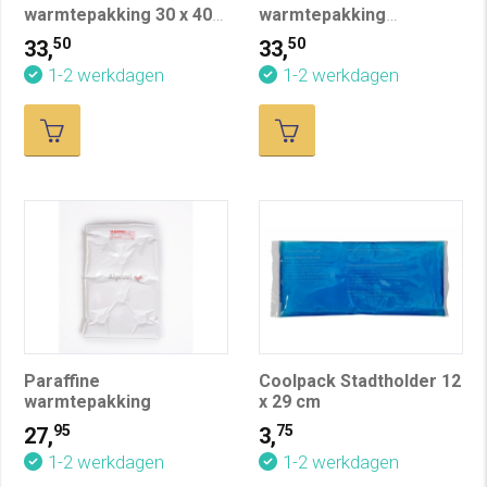
warmtepakking 30 x 40
warmtepakking
cm
Schoudermodel
50
50
33,
33,
1-2 werkdagen
1-2 werkdagen
Paraffine
Coolpack Stadtholder 12
warmtepakking
x 29 cm
95
75
27,
3,
1-2 werkdagen
1-2 werkdagen