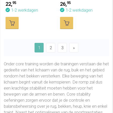
95
95
22,
26,
1-2 werkdagen
1-2 werkdagen
1
2
3
»
Onder core training worden die trainingen verstaan die het
gedeelte van het lichaam van de rug, buik en het gebied
rondom het bekken versterken. Elke beweging van het
lichaam begint vanuit de kernspieren. De romp zal dus
een krachtige stabiliteit moeten hebben voor het
bewegen van de armen en benen. Core stability
oefeningen zorgen ervoor dat je de controle en
balansbeheersing over je rug, bekken, heup, knie en enkel
traint. Naast het optimaliseren van de sportprestaties