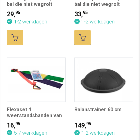
bal die niet wegrolt
bal die niet wegrolt
95
95
29,
33,
1-2 werkdagen
1-2 werkdagen
Flexaset 4
Balanstrainer 60 cm
weerstandsbanden van
1 meter
95
95
16,
149,
5-7 werkdagen
1-2 werkdagen