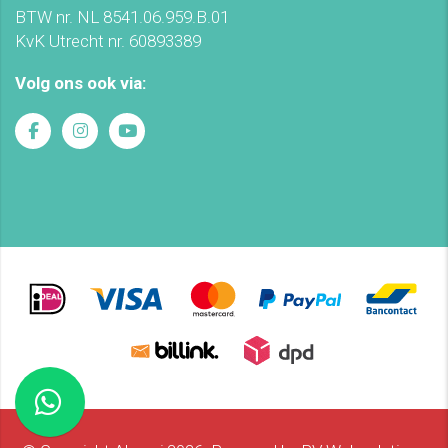
BTW nr. NL 8541.06.959.B.01
KvK Utrecht nr. 60893389
Volg ons ook via: