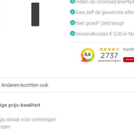
Indien op voorraad leverti
Kies zelf de gewenste afl
Niet goed? Geld terug!
Verzendkosten € 5,95 in Ned
Anderen kochten ook
e prijs-kwaliteit
ga, ideaal voor oefeningen
ogen.