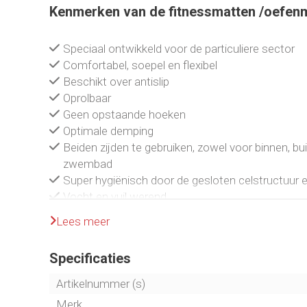
Kenmerken van de fitnessmatten /oefenma
Speciaal ontwikkeld voor de particuliere sector
Comfortabel, soepel en flexibel
Beschikt over antislip
Oprolbaar
Geen opstaande hoeken
Optimale demping
Beiden zijden te gebruiken, zowel voor binnen, bui
zwembad
Super hygiënisch door de gesloten celstructuur 
Vocht en vuil werend
Eenvoudig met water schoon te maken
Lees meer
Specificaties
Artikelnummer (s)
Merk