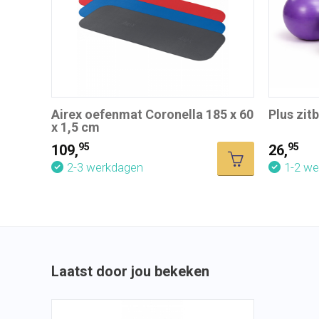
Airex oefenmat Coronella 185 x 60
Plus zit
x 1,5 cm
95
95
109,
26,
2-3 werkdagen
1-2 w
Laatst door jou bekeken