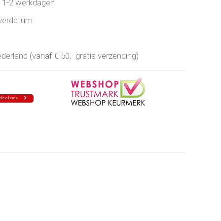
jd 1-2 werkdagen
everdatum
erland (vanaf € 50,- gratis verzending)