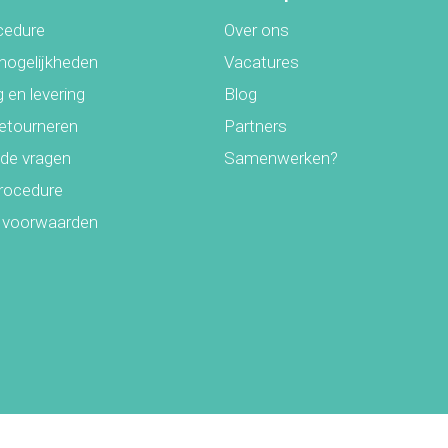
cedure
Over ons
mogelijkheden
Vacatures
 en levering
Blog
retourneren
Partners
lde vragen
Samenwerken?
rocedure
 voorwaarden