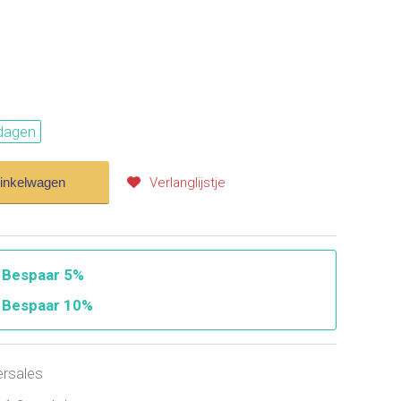
dagen
winkelwagen
Verlanglijstje
.
Bespaar 5%
.
Bespaar 10%
ersales