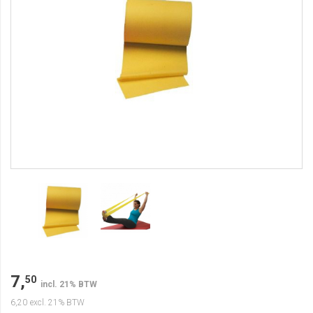
7,
50
incl. 21% BTW
6,20
excl. 21% BTW