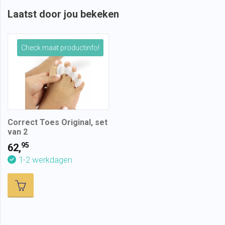
Laatst door jou bekeken
Check maat productinfo!
Correct Toes Original, set
van 2
95
62,
1-2 werkdagen