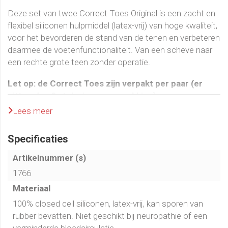
Deze set van twee Correct Toes Original is een zacht en
flexibel siliconen hulpmiddel (latex-vrij) van hoge kwaliteit,
voor het bevorderen de stand van de tenen en verbeteren
daarmee de voetenfunctionaliteit. Van een scheve naar
een rechte grote teen zonder operatie.
Let op: de Correct Toes zijn verpakt per paar (er
zitten dus 2 stuks in een verpakking).
Lees meer
Wanneer gebruik ik de Correct Toes?
Specificaties
De Correct Toes zijn te gebruiken bij een grote scheve
teen (Hallux Valgus), maar ook bijvoorbeeld bij
Artikelnummer (s)
wintertenen, likdoorns of blaren, tenen die langs elkaar
1766
wrijven of over elkaar heen gaan, klauwtenen of
hamertenen.
Materiaal
100% closed cell siliconen, latex-vrij, kan sporen van
De meeste voetklachten, bijvoorbeeld hallux valgus,
rubber bevatten. Niet geschikt bij neuropathie of een
hielspoor en likdoorns, ontstaan doordat we de beweging
verminderde bloedcirculatie.