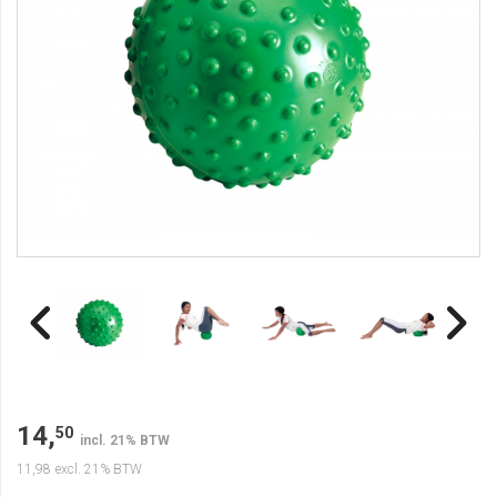
14,
50
incl. 21% BTW
11,98
excl. 21% BTW