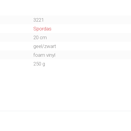
3221
Spordas
20 cm
geel/zwart
foam vinyl
250 g