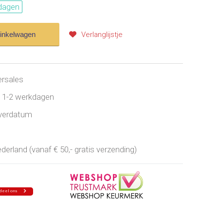
dagen
winkelwagen
Verlanglijstje
ersales
jd 1-2 werkdagen
everdatum
erland (vanaf € 50,- gratis verzending)