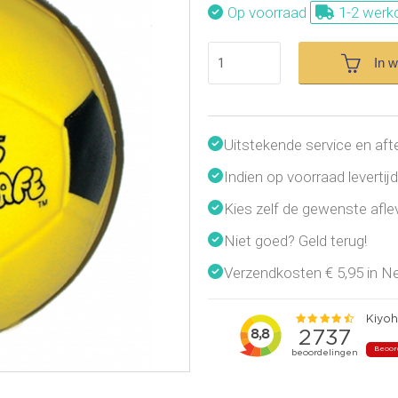
Op voorraad
1-2 werk
In 
Uitstekende service en aft
Indien op voorraad leverti
Kies zelf de gewenste afl
Niet goed? Geld terug!
Verzendkosten € 5,95 in Ned