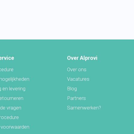
ervice
Over Alprovi
cedure
Over ons
mogelijkheden
Vacatures
 en levering
Blog
retourneren
Partners
lde vragen
Samenwerken?
rocedure
 voorwaarden