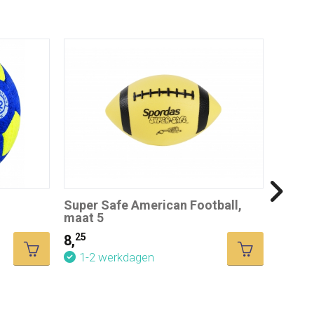
Super Safe American Football,
maat 5
25
8,
Naald
1-2 werkdagen
75
7,
1-2