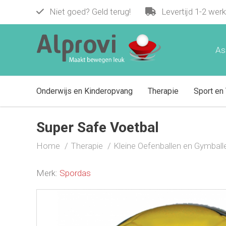
Niet goed? Geld terug!
Levertijd 1-2 wer
Super Safe Voetbal
€ 9,95
As
Onderwijs en Kinderopvang
Therapie
Sport en 
Super Safe Voetbal
Home
Therapie
Kleine Oefenballen en Gymball
Merk:
Spordas