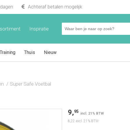
kdagen
Achteraf betalen mogelijk
sortiment
Inspiratie
Training
Thuis
Nieuw
en
Super Safe Voetbal
9,
95
incl. 21% BTW
8,22
excl. 21% BTW