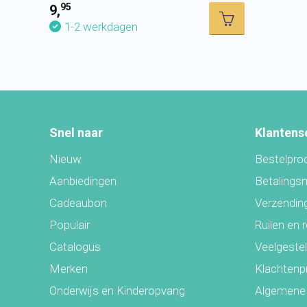
95
9,
1-2 werkdagen
Snel naar
Klantens
Nieuw
Bestelpro
Aanbiedingen
Betalings
Cadeaubon
Verzending
Populair
Ruilen en 
Catalogus
Veelgeste
Merken
Klachtenp
Onderwijs en Kinderopvang
Algemene