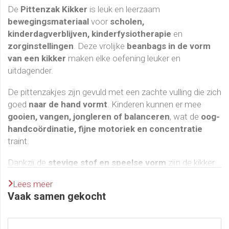
De
Pittenzak Kikker
is leuk en leerzaam
bewegingsmateriaal
voor
scholen,
kinderdagverblijven, kinderfysiotherapie
en
zorginstellingen
. Deze vrolijke
beanbags in de vorm
van een kikker
maken elke oefening leuker en
uitdagender.
De pittenzakjes zijn gevuld met een zachte vulling die zich
goed
naar de hand vormt
. Kinderen kunnen er mee
gooien, vangen, jongleren of balanceren
, wat de
oog-
handcoördinatie, fijne motoriek en concentratie
traint.
Dankzij de
stevige stof en speelse vorm
zijn de kikker
pittenzakjes ideaal voor gebruik tijdens
Lees meer
bewegingslessen, therapie of spelactiviteiten
. Ze
Vaak samen gekocht
nodigen uit tot actief spel, samenwerking en plezier in
bewegen.