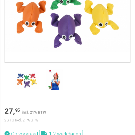
27,
95
incl. 21% BTW
23,10
excl. 21% BTW
Op voorraad
1-2 werkdagen