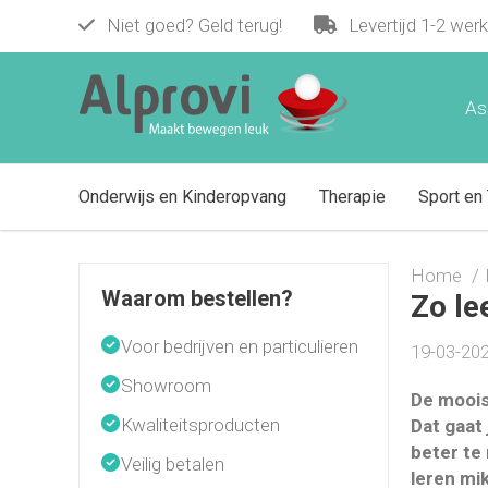
Niet goed? Geld terug!
Levertijd 1-2 wer
As
Onderwijs en Kinderopvang
Therapie
Sport en 
Home
Waarom bestellen?
Zo le
Voor bedrijven en particulieren
19-03-202
Showroom
De moois
Kwaliteitsproducten
Dat gaat 
beter te
Veilig betalen
leren mi