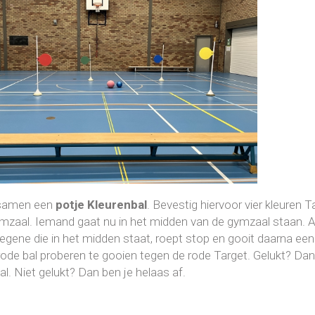
 samen een
potje Kleurenbal
. Bevestig hiervoor vier kleuren T
mzaal. Iemand gaat nu in het midden van de gymzaal staan. 
egene die in het midden staat, roept stop en gooit daarna een 
ode bal proberen te gooien tegen de rode Target. Gelukt? Dan
l. Niet gelukt? Dan ben je helaas af.