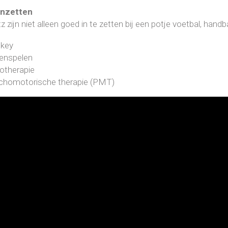
inzetten
z zijn niet alleen goed in te zetten bij een potje voetbal, han
key
tenspelen
otherapie
chomotorische therapie (PMT)