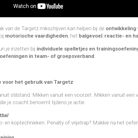
ik van de Targetz mikschijven kan helpen bij de
ontwikkeling
bij
motorische vaardigheden
, het
balgevoel
,
reactie- en h
n je inzetten bij
individuele spelletjes en trainingsoefeni
soefeningen in team- of groepsverband
.
ie voor het gebruik van Targetz
nuit stilstand. Mikken vanuit een voorzet. Mikken vanuit een 
 die je coacht benoemt tijdens je actie.
tbal
p- en koptechnieken. Penalty of vrijetrap? Makkie na het oef
aining