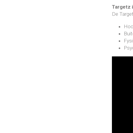
Targetz 
De Target
Hoc
Bui
Fysi
Psy