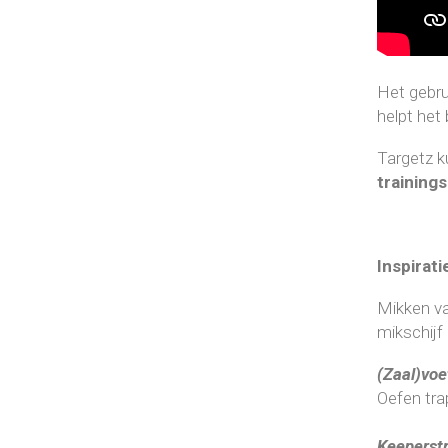
Het gebru
helpt het 
Targetz ku
training
Inspirat
Mikken va
mikschijf
(Zaal)voe
Oefen tra
Keeperstr