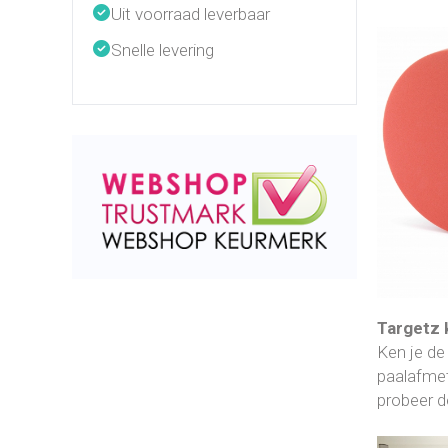
Uit voorraad leverbaar
Snelle levering
Targetz 
Ken je d
paalafmet
probeer d