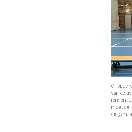
Of speel
van de gy
rennen. D
moet de r
de gymzaa